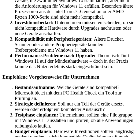
Geräte, die zwar unter Windows 10 stabil laufen, aber nicht
die Anforderungen für Windows 11 erfüllen. Besonders ältere
Prozessoren aus der Intel Core-7.-Generation oder AMD
Ryzen 1000-Serie sind nicht mehr kompatibel.
Investitionsbedarf:
Unternehmen müssen entscheiden, ob sie
nicht kompatible Hardware durch Upgrades nachrüsten oder
neue Geräte anschaffen.
Kompatibilität mit Peripheriegeräten:
Ältere Drucker,
Scanner oder andere Peripheriegeräte könnten
Treiberprobleme mit Windows 11 haben.
Performance-Probleme nach Upgrade:
Theoretisch läuft
Windows 11 auf der Mindesthardware – doch in der Praxis
könnte das Nutzererlebnis stark eingeschränkt sein.
Empfohlene Vorgehensweise für Unternehmen
Bestandsaufnahme:
Welche Geräte sind kompatibel?
Microsoft bietet mit dem PC Health Check ein Tool zur
Prüfung an.
Strategie definieren:
Soll nur ein Teil der Geräte ersetzt
werden oder erfolgt ein kompletter Austausch?
Testphase einplanen:
Unternehmen sollten eine Pilotgruppe
mit Windows 11 ausstatten und prüfen, ob alle Anwendungen
reibungslos laufen.
Budget einplanen:
Hardware-Investitionen sollten langfristig
geplant werden – nicht kompatible Geräte können oft noch