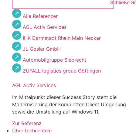
Schließe R
Alle Referenzen
AGL Activ Services
IHK Darmstadt Rhein Main Neckar
JL Goslar GmbH
Automobilgruppe Siebrecht
ZUFALL logistics group Göttingen
AGL Activ Services
Im Mittelpunkt dieser Success Story steht die
Modernisierung der kompletten Client Umgebung
sowie die Umstellung auf Windows 11.
Zur Referenz
Über techcentive